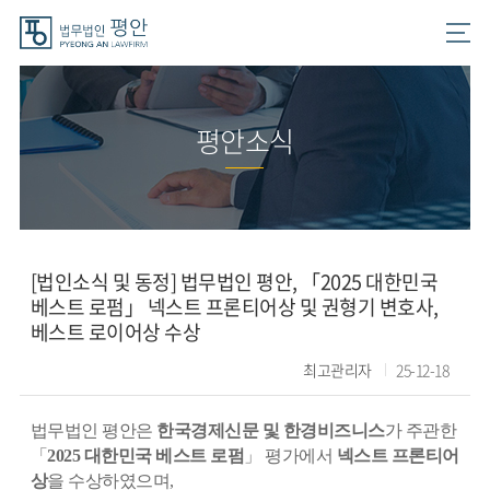
평안소식
[법인소식 및 동정]
법무법인 평안, 「2025 대한민국
베스트 로펌」 넥스트 프론티어상 및 권형기 변호사,
베스트 로이어상 수상
최고관리자
25-12-18
법무법인 평안은
한국경제신문 및 한경비즈니스
가 주관한
「
2025 대한민국 베스트 로펌
」 평가에서
넥스트 프론티어
상
을 수상하였으며,