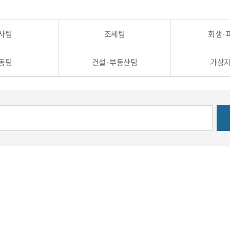
사팀
조세팀
회생·
동팀
건설·부동산팀
가상