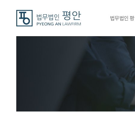
법무법인 평
평안 소개
연혁
가치
오시는길