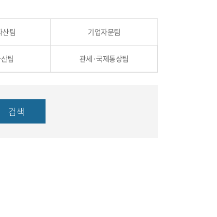
파산팀
기업자문팀
자산팀
관세·국제통상팀
검색