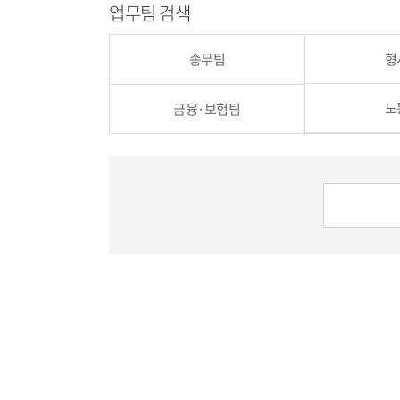
업무팀 검색
송무팀
형
노
금융·보험팀