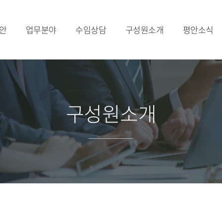
안
업무분야
수임상담
구성원소개
평안소식
송무팀
수임상담
대표변호사
승소 및 최신 업무
형사팀
의장변호사
법인소식 및 동
조세팀
구성원 검색
인사영입
구성원소개
회생·파산팀
언론보도
기업자문팀
법률자료
금융·보험팀
공익활동
노동팀
건설·부동산팀
가상자산팀
관세·국제통상팀
집단소송팀